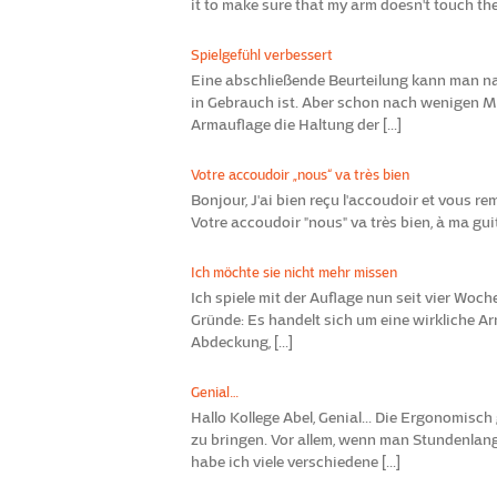
it to make sure that my arm doesn't touch the to
Spielgefühl verbessert
Eine abschließende Beurteilung kann man na
in Gebrauch ist. Aber schon nach wenigen Mi
Armauflage die Haltung der [...]
Votre accoudoir „nous“ va très bien
Bonjour, J'ai bien reçu l'accoudoir et vous rem
Votre accoudoir "nous" va très bien, à ma guit
Ich möchte sie nicht mehr missen
Ich spiele mit der Auflage nun seit vier Woch
Gründe: Es handelt sich um eine wirkliche A
Abdeckung, [...]
Genial…
Hallo Kollege Abel, Genial... Die Ergonomisc
zu bringen. Vor allem, wenn man Stundenlang 
habe ich viele verschiedene [...]