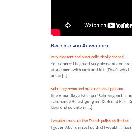
Berichte von Anwendern:
Very pleasant and practically ideally shaped.
Your armrest is great! Very pleasant and prac
attachment with cork and felt. (That's why I 
under [...]
Sehr angenehm und praktisch ideal geformt.
Ihre Armauflage ist super! Sehr angenehm un
schonende Befestigung mit Kork und Filz. (D
klein und so unterm [...]
I wouldn’t mess up the French polish on the top
I got an Abel arm rest so that I wouldn't mess