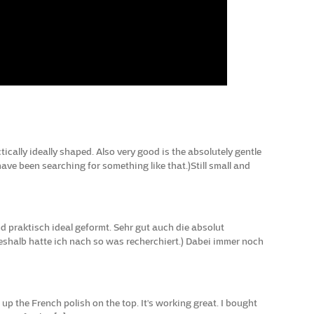
tically ideally shaped. Also very good is the absolutely gentle
have been searching for something like that.)Still small and
d praktisch ideal geformt. Sehr gut auch die absolut
eshalb hatte ich nach so was recherchiert.) Dabei immer noch
 up the French polish on the top. It's working great. I bought