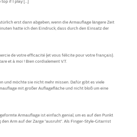
p if I play [...]
türlich erst dann abgeben, wenn die Armauflage längere Zeit
nuten hatte ich den Eindruck, dass durch den Einsatz der
ercie de votre efficacité (et vous félicite pour votre français).
are et à moi ! Bien cordialement V.T.
en und möchte sie nicht mehr missen. Dafür gibt es viele
rmauflage mit großer Auflagefläche und nicht bloß um eine
h geformte Armauflage ist einfach genial, um es auf den Punkt
den Arm auf der Zarge "ausruht". Als Finger-Style-Gitarrist