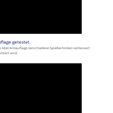
flage getestet.
ie Abel Armauflage verschiedene Spieltechniken verbessert
ntiert wird.