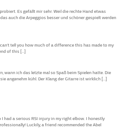
obiert. Es gefällt mir sehr. Weil die rechte Hand etwas
ck das auch die Arpeggios besser und schöner gespielt werden
 I can't tell you how much of a difference this has made to my
d of this [...]
rn, wann ich das letzte mal so Spaß beim Spielen hatte. Die
e angenehm kühl. Der Klang der Gitarre ist wirklich [...]
I had a serious RSI injury in my right elbow. I honestly
ofessionally! Luckily, a friend recommended the Abel