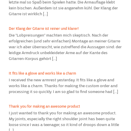
letzte mal so Spaß beim Spielen hatte. Die Armauflage klebt
kein bischen. Außerdem ist sie angenehm kühl. Der Klang der
Gitarre ist wirklich [...]
Der Klang der Gitarre ist reiner und klarer!
Die "Lobpreisungen" machten mich skeptisch. Nach der
erfolgreichen (und sehr einfachen) Montage an meiner Gitarre
war ich aber überrascht, wie zutreffend die Aussagen sind: der
leidige Armdruck unbekleideter Arme auf der Kante des
Gitarren-Korpus gehört [...]
It fits like a glove and works like a charm
I received the new armrest yesterday. It fits like a glove and
works like a charm. Thanks for making the custom order and
processing it so quickly. I am so glad to find someone had [...]
Thank you for making an awesome product
I just wanted to thank you for making an awesome product.
My joints, especially the right shoulder joint has been quite
loose since I was a teenager, so it kind of droops down a little
[...]